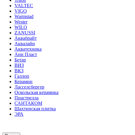
Triton
VALTEC
VIGO
Warmstad
Wester
WILO
ZANUSSI
Аквабрайт
Аквалайн
Акватехника
Ани Пласт
Бетар
ВИЗ
ВКЗ
Галлоп
Керамин
Ласселсбергер
Оскольская керамика
Пиастрелла
САНТАКОМ
Шахтинская плитка
ЭРА