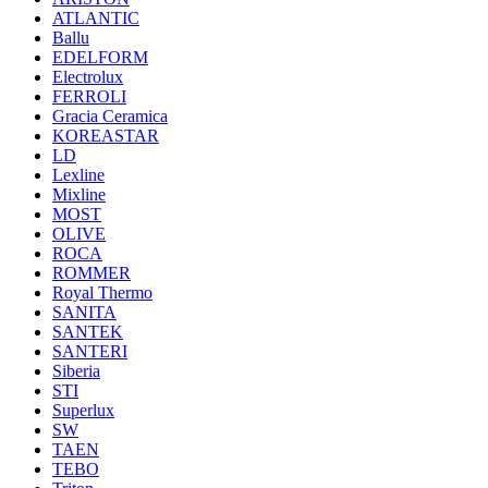
ATLANTIC
Ballu
EDELFORM
Electrolux
FERROLI
Gracia Ceramica
KOREASTAR
LD
Lexline
Mixline
MOST
OLIVE
ROCA
ROMMER
Royal Thermo
SANITA
SANTEK
SANTERI
Siberia
STI
Superlux
SW
TAEN
TEBO